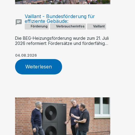
Vaillant - Bundesförderung für
effiziente Gebäude:
Förderung
Verbraucherinfos
Vaillant
Die BEG-Heizungsförderung wurde zum 21. Juli
2026 reformiert: Fördersätze und förderfähige
Kosten sinken künftig schrittweise, während
Geringverdiener und Familien stärker
04.08.2026
profitieren. Ein früher Antrag – etwa für eine
Vaillant Wärmepumpe – kann sich finanziell
Weiterlesen
lohnen.