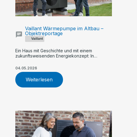
Vaillant Wärmepumpe im Altbau –
Objektreportage
Vaillant
Ein Haus mit Geschichte und mit einem
zukunftsweisenden Energiekonzept: In
Steinfeld heizt Familie große Holthaus hybrid
mit einer Kombination aus Wärmepumpe und
04.05.2026
Gas-Brennwertkessel
Weiterlesen