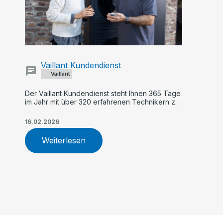
Vaillant Kundendienst
Vaillant
Der Vaillant Kundendienst steht Ihnen 365 Tage
im Jahr mit über 320 erfahrenen Technikern zur
Verfügung. Profitieren Sie von schneller Hilfe,
TÜV-zertifiziertem Service, zuverlässiger
16.02.2026
Wartung und fachgerechter Reparatur Ihrer
Heizungsanlage.
Weiterlesen