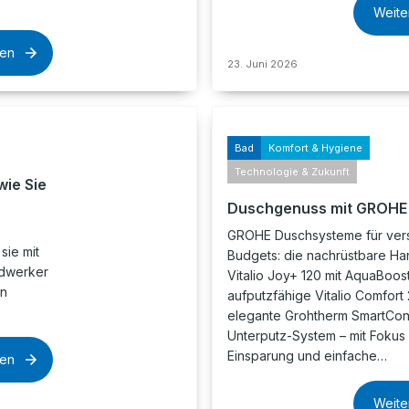
Weite
sen
23. Juni 2026
Bad
Komfort & Hygiene
Technologie & Zukunft
wie Sie
Duschgenuss mit GROHE
GROHE Duschsysteme für ver
sie mit
Budgets: die nachrüstbare H
ndwerker
Vitalio Joy+ 120 mit AquaBoos
on
aufputzfähige Vitalio Comfort
elegante Grohtherm SmartCon
Unterputz-System – mit Fokus 
Einsparung und einfache…
sen
Weite