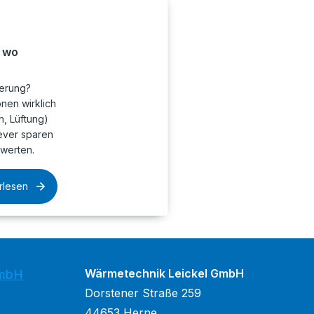
, wo
ierung?
onen wirklich
n, Lüftung)
lever sparen
twerten.
rlesen
Wärmetechnik Leickel GmbH
GmbH
Dorstener Straße 259
44653 Herne