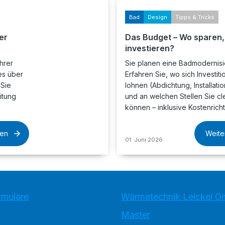
Bad
Design
Tipps & Tricks
er
Das Budget – Wo sparen
investieren?
hrer
Sie planen eine Badmodernis
es über
Erfahren Sie, wo sich Investiti
 Sie
lohnen (Abdichtung, Installatio
itung
und an welchen Stellen Sie c
können – inklusive Kostenrich
sen
Weite
01. Juni 2026
rmulare
Wärmetechnik Leickel 
Master