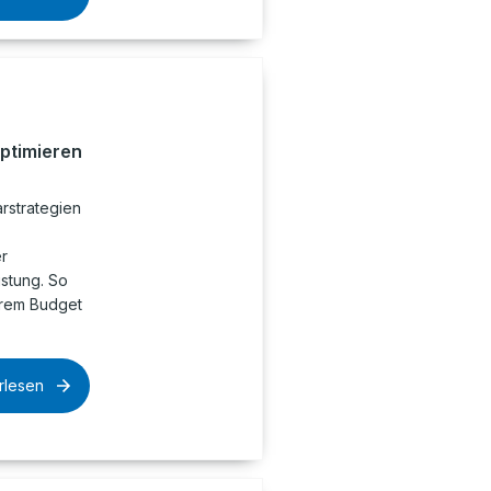
optimieren
rstrategien
r
istung. So
hrem Budget
rlesen