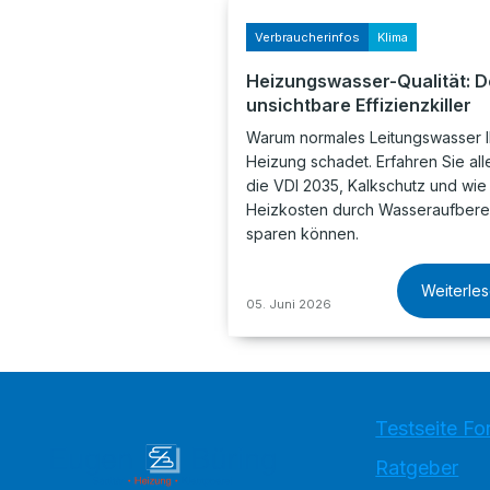
Verbraucherinfos
Klima
Heizungswasser-Qualität: D
unsichtbare Effizienzkiller
Warum normales Leitungswasser I
Heizung schadet. Erfahren Sie all
die VDI 2035, Kalkschutz und wie
Heizkosten durch Wasseraufbere
sparen können.
Weiterle
05. Juni 2026
Testseite Fo
Ratgeber