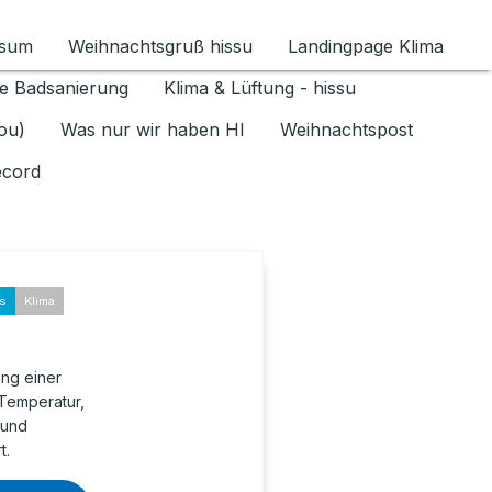
ssum
Weihnachtsgruß hissu
Landingpage Klima
ür Datenschutz 1.6.2026 umschalten
e Badsanierung
Klima & Lüftung - hissu
jou)
Was nur wir haben HI
Weihnachtspost
ecord
ks
Klima
ung einer
 Temperatur,
 und
t.