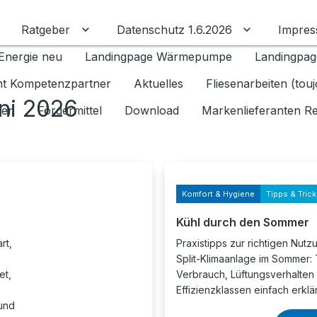
Ratgeber
Datenschutz 1.6.2026
Impre
Untermenü für Ratgeber umschalten
Untermenü f
Energie neu
Landingpage Wärmepumpe
Landingpag
ant Kompetenzpartner
Aktuelles
Fliesenarbeiten (tou
ni 2026
gen
Fördermittel
Download
Markenlieferanten R
Komfort & Hygiene
Tipps & Tric
Kühl durch den Sommer
rt,
Praxistipps zur richtigen Nutz
Split-Klimaanlage im Sommer:
et,
Verbrauch, Lüftungsverhalten
Effizienzklassen einfach erklär
 und