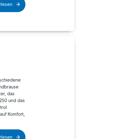
rlesen
schiedene
andbrause
ter, das
 250 und das
trol
auf Komfort,
rlesen