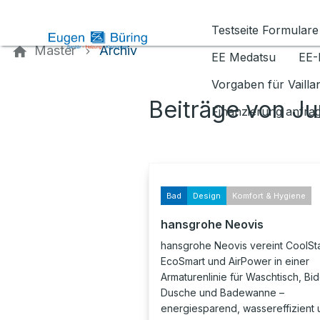
Kontaktieren Sie uns
Testseite Formulare
Master
Archiv
EE Medatsu
EE-
Vorgaben für Vaill
Beiträge von Ju
Finanzierung anfra
Bad
Design
Komfort & Hygiene
hansgrohe Neovis
hansgrohe Neovis vereint CoolSta
EcoSmart und AirPower in einer
Armaturenlinie für Waschtisch, Bid
Dusche und Badewanne –
energiesparend, wassereffizient