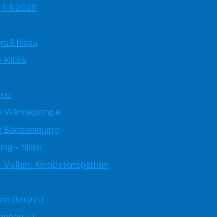
 1.6.2026
ruß hissu
 Klima
neu
e Wärmepumpe
 Badsanierung
ung - hissu
 Vaillant Kompetenzpartner
ten (toujou)
 haben HI