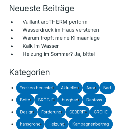
Neueste Beiträge
Vaillant aroTHERM perform
Wasserdruck im Haus verstehen
Warum tropft meine Klimaanlage
Kalk im Wasser
Heizung im Sommer? Ja, bitte!
Kategorien
°celseo berichtet
Aktuelles
Axor
Bad
Bette
BRÖTJE
burgbad
Danfoss
Design
Förderung
GEBERIT
GROHE
hansgrohe
Heizung
Kampagnenbeitrag