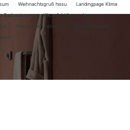
ssum
Weihnachtsgruß hissu
Landingpage Klima
ür Datenschutz 1.6.2026 umschalten
e Badsanierung
Klima & Lüftung - hissu
jou)
Was nur wir haben HI
Weihnachtspost
ecord