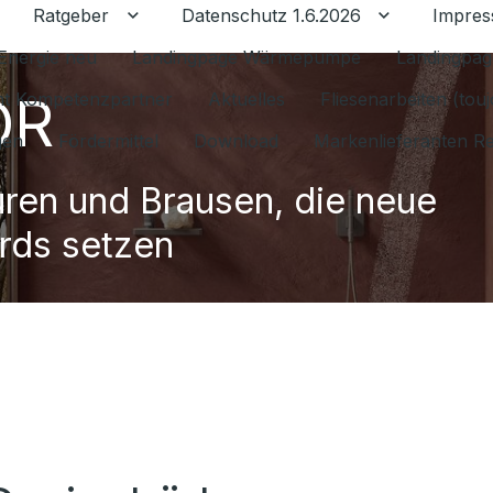
Ratgeber
Datenschutz 1.6.2026
Impre
Untermenü für Ratgeber umschalten
Untermenü f
Energie neu
Landingpage Wärmepumpe
Landingpag
OR
ant Kompetenzpartner
Aktuelles
Fliesenarbeiten (tou
gen
Fördermittel
Download
Markenlieferanten R
ren und Brausen, die neue
rds setzen