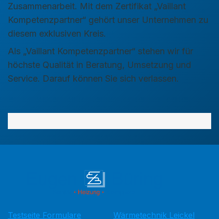
Zusammenarbeit. Mit dem Zertifikat „Vaillant
Kompetenzpartner“ gehört unser Unternehmen zu
diesem exklusiven Kreis.
Als „Vaillant Kompetenzpartner“ stehen wir für
höchste Qualität in Beratung, Umsetzung und
Service. Darauf können Sie sich verlassen.
Testseite Formulare
Wärmetechnik Leickel