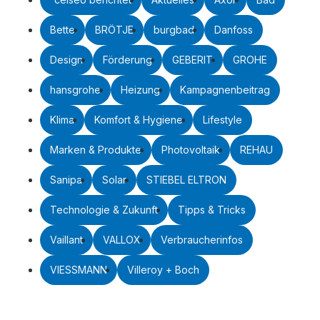
Bette
BRÖTJE
burgbad
Danfoss
Design
Förderung
GEBERIT
GROHE
hansgrohe
Heizung
Kampagnenbeitrag
Klima
Komfort & Hygiene
Lifestyle
Marken & Produkte
Photovoltaik
REHAU
Sanipa
Solar
STIEBEL ELTRON
Technologie & Zukunft
Tipps & Tricks
Vaillant
VALLOX
Verbraucherinfos
VIESSMANN
Villeroy + Boch