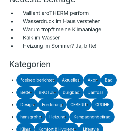
Vaillant aroTHERM perform
Wasserdruck im Haus verstehen
Warum tropft meine Klimaanlage
Kalk im Wasser
Heizung im Sommer? Ja, bitte!
Kategorien
°celseo berichtet
Aktuelles
Axor
Bad
Bette
BRÖTJE
burgbad
Danfoss
Design
Förderung
GEBERIT
GROHE
hansgrohe
Heizung
Kampagnenbeitrag
Klima
Komfort & Hygiene
Lifestyle