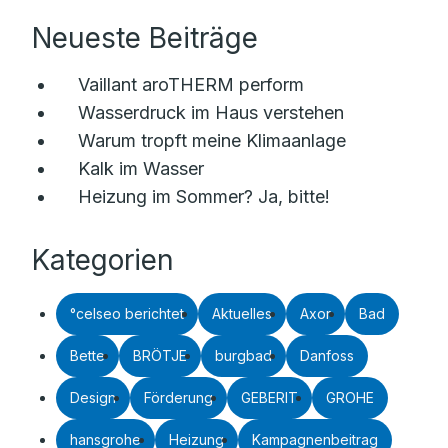
Neueste Beiträge
Vaillant aroTHERM perform
Wasserdruck im Haus verstehen
Warum tropft meine Klimaanlage
Kalk im Wasser
Heizung im Sommer? Ja, bitte!
Kategorien
°celseo berichtet
Aktuelles
Axor
Bad
Bette
BRÖTJE
burgbad
Danfoss
Design
Förderung
GEBERIT
GROHE
hansgrohe
Heizung
Kampagnenbeitrag