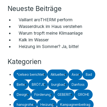
Neueste Beiträge
Vaillant aroTHERM perform
Wasserdruck im Haus verstehen
Warum tropft meine Klimaanlage
Kalk im Wasser
Heizung im Sommer? Ja, bitte!
Kategorien
°celseo berichtet
Aktuelles
Axor
Bad
Bette
BRÖTJE
burgbad
Danfoss
Design
Förderung
GEBERIT
GROHE
hansgrohe
Heizung
Kampagnenbeitrag