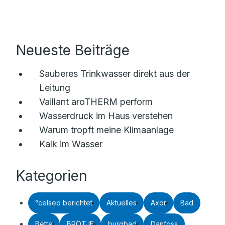
Neueste Beiträge
Sauberes Trinkwasser direkt aus der
Leitung
Vaillant aroTHERM perform
Wasserdruck im Haus verstehen
Warum tropft meine Klimaanlage
Kalk im Wasser
Kategorien
°celseo berichtet
Aktuelles
Axor
Bad
Bette
BRÖTJE
burgbad
Danfoss