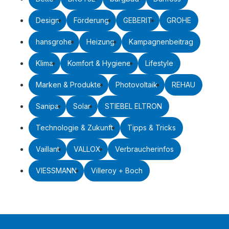
Design
Förderung
GEBERIT
GROHE
hansgrohe
Heizung
Kampagnenbeitrag
Klima
Komfort & Hygiene
Lifestyle
Marken & Produkte
Photovoltaik
REHAU
Sanipa
Solar
STIEBEL ELTRON
Technologie & Zukunft
Tipps & Tricks
Vaillant
VALLOX
Verbraucherinfos
VIESSMANN
Villeroy + Boch