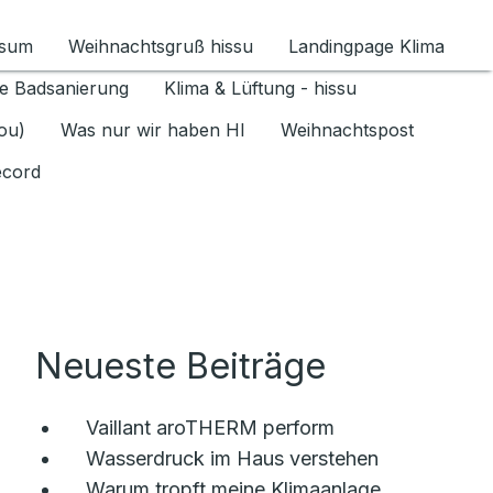
ssum
Weihnachtsgruß hissu
Landingpage Klima
ür Datenschutz 1.6.2026 umschalten
e Badsanierung
Klima & Lüftung - hissu
jou)
Was nur wir haben HI
Weihnachtspost
ecord
Neueste Beiträge
Vaillant aroTHERM perform
Wasserdruck im Haus verstehen
Warum tropft meine Klimaanlage