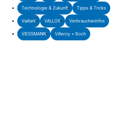
Technologie & Zukunft
Tipps & Tricks
Vaillant
VALLOX
Verbraucherinfos
VIESSMANN
Villeroy + Boch