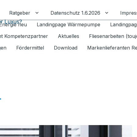
Ratgeber
Datenschutz 1.6.2026
Impre
Untermenü für Ratgeber umschalten
Untermenü f
r Luxus?
Energie neu
Landingpage Wärmepumpe
Landingpag
ant Kompetenzpartner
Aktuelles
Fliesenarbeiten (tou
gen
Fördermittel
Download
Markenlieferanten R
r