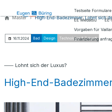
Kontaktieren Sie uns
Testseite Formulare
Master
High-End-Badezimmer: Lohnt sich de
EE Medatsu
EE-
Vorgaben für Vaill
Bad
Design
Technologie & Zukunft
16.11.2024
Finanzierung anfra
⸺ Lohnt sich der Luxus?
High-End-Badezimme