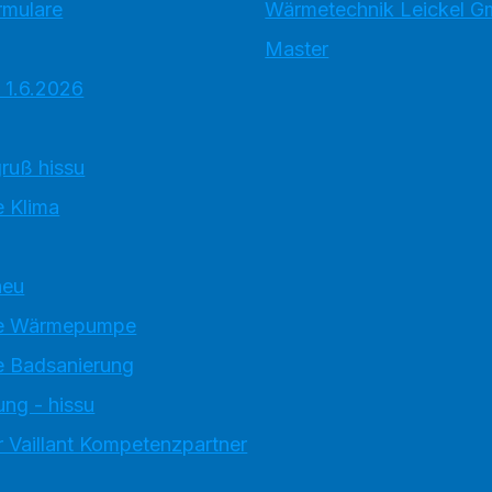
rmulare
Wärmetechnik Leickel 
Master
 1.6.2026
ruß hissu
 Klima
neu
e Wärmepumpe
 Badsanierung
ung - hissu
 Vaillant Kompetenzpartner