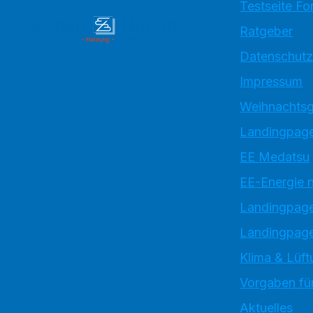
Testseite Fo
Ratgeber
Datenschutz
Impressum
Weihnachtsg
Landingpage
EE Medatsu
EE-Energie 
Landingpag
Landingpage
Klima & Lüft
Vorgaben für
Aktuelles