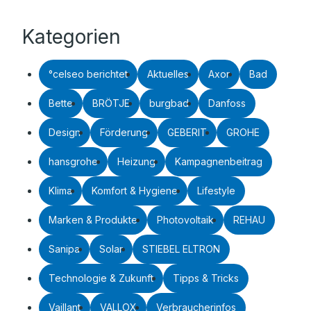
Kategorien
°celseo berichtet
Aktuelles
Axor
Bad
Bette
BRÖTJE
burgbad
Danfoss
Design
Förderung
GEBERIT
GROHE
hansgrohe
Heizung
Kampagnenbeitrag
Klima
Komfort & Hygiene
Lifestyle
Marken & Produkte
Photovoltaik
REHAU
Sanipa
Solar
STIEBEL ELTRON
Technologie & Zukunft
Tipps & Tricks
Vaillant
VALLOX
Verbraucherinfos