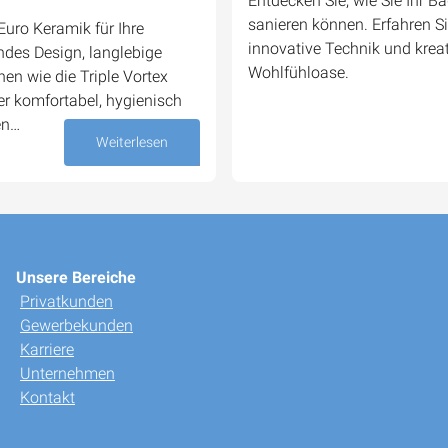
Entdecken Sie, wie Sie Ihr 
sanieren können. Erfahren Si
uro Keramik für Ihre
innovative Technik und kreati
des Design, langlebige
Wohlfühloase.
en wie die Triple Vortex
 komfortabel, hygienisch
en…
Weiterlesen
22. August 2025
Unsere Bereiche
Privatkunden
Gewerbekunden
Karriere
Unternehmen
Kontakt