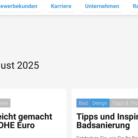
ewerbekunden
Karriere
Unternehmen
R
termenü für Privatkunden umschalten
Untermenü für Gewerbekunden umsc
Untermenü für Karrier
Unt
gust 2025
ukte
Bad
Design
Tipps & Tri
eicht gemacht
Tipps und Inspir
ROHE Euro
Badsanierung