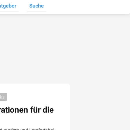
atgeber
Suche
halten
e umschalten
ermenü für Unternehmen umschalten
Untermenü für Ratgeber umschalten
cks
ationen für die