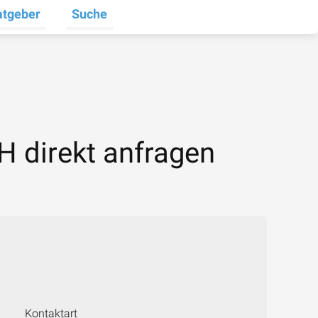
atgeber
Suche
halten
e umschalten
ermenü für Unternehmen umschalten
Untermenü für Ratgeber umschalten
H direkt anfragen
Kontaktart