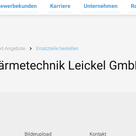
ewerbekunden
Karriere
Unternehmen
R
termenü für Privatkunden umschalten
Untermenü für Gewerbekunden umsc
Untermenü für Karrier
Unt
ekt-Angebote
Ersatzteile bestellen
Wärmetechnik Leickel Gmb
Bilderupload
Kontakt