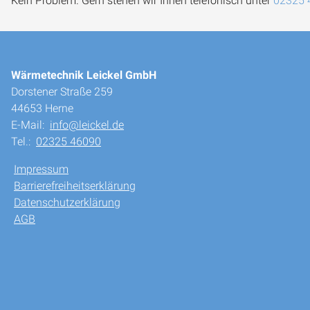
Kein Problem. Gern stehen wir Ihnen telefonisch unter
02325 
Wärmetechnik Leickel GmbH
Dorstener Straße 259
44653 Herne
E-Mail:
info@leickel.de
Tel.:
02325 46090
Impressum
Barrierefreiheitserklärung
Datenschutzerklärung
AGB