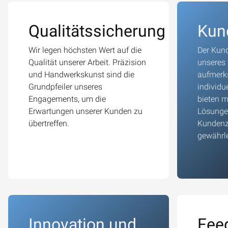
Qualitätssicherung
Kun
Wir legen höchsten Wert auf die
Der Kund
Qualität unserer Arbeit. Präzision
unseres 
und Handwerkskunst sind die
aufmerks
Grundpfeiler unseres
individu
Engagements, um die
bieten 
Erwartungen unserer Kunden zu
Lösungen
übertreffen.
Kundenz
gewährle
Innovation und
Fee