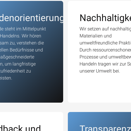
denorientierung
Nachhaltigke
e steht im Mittelpunkt
Wir setzen auf nachhalti
Handelns. Wir hören
Materialien und
am zu, verstehen die
umweltfreundliche Prakti
ellen Bedürfnisse und
Durch ressourcenschone
maßgeschneiderte
Prozesse und umweltbe
, um langfristige
Handeln tragen wir zur 
ufriedenheit zu
unserer Umwelt bei.
isten.
dback und
Transparen