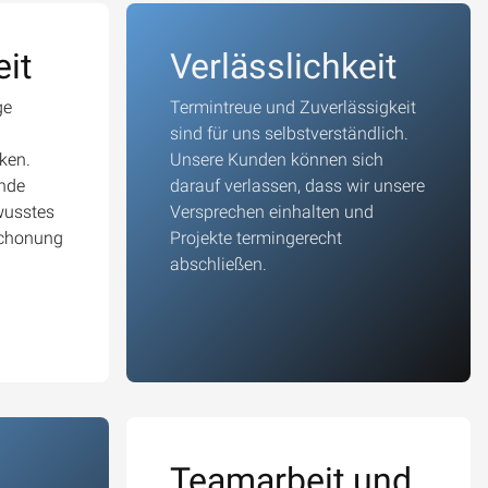
it
Verlässlichkeit
ge
Termintreue und Zuverlässigkeit
sind für uns selbstverständlich.
ken.
Unsere Kunden können sich
nde
darauf verlassen, dass wir unsere
wusstes
Versprechen einhalten und
Schonung
Projekte termingerecht
abschließen.
z
Teamarbeit und