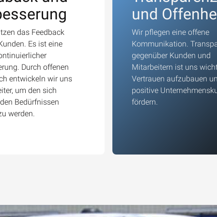
besserung
und Offenhe
ätzen das Feedback
Wir pflegen eine offene
Kunden. Es ist eine
Kommunikation. Transp
ontinuierlicher
gegenüber Kunden und
rung. Durch offenen
Mitarbeitern ist uns wich
h entwickeln wir uns
Vertrauen aufzubauen un
eiter, um den sich
positive Unternehmensku
den Bedürfnissen
fördern.
zu werden.