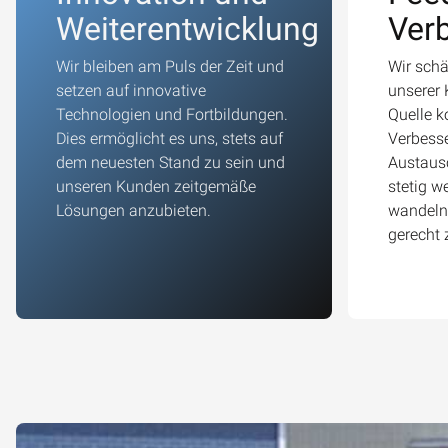
Weiterentwicklung
Ver
Wir bleiben am Puls der Zeit und
Wir sch
setzen auf innovative
unserer 
Technologien und Fortbildungen.
Quelle k
Dies ermöglicht es uns, stets auf
Verbesse
dem neuesten Stand zu sein und
Austausc
unseren Kunden zeitgemäße
stetig w
Lösungen anzubieten.
wandeln
gerecht 