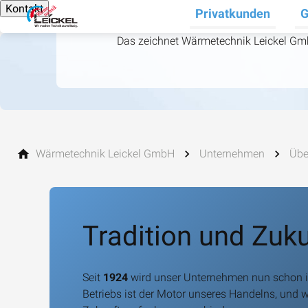
Kontakt
Privatkunden
G
Un
Das zeichnet Wärmetechnik Leickel Gm
Wärmetechnik Leickel GmbH
Unternehmen
Übe
Tradition und Zuk
Seit
1924
wird unser Unternehmen nun schon in
Betriebs ist der Motor unseres Handelns, und w