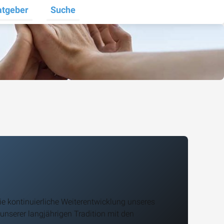
atgeber
Suche
halten
e umschalten
ermenü für Unternehmen umschalten
Untermenü für Ratgeber umschalten
Die kontinuierliche Weiterentwicklung unseres
unserer langjährigen Tradition mit den