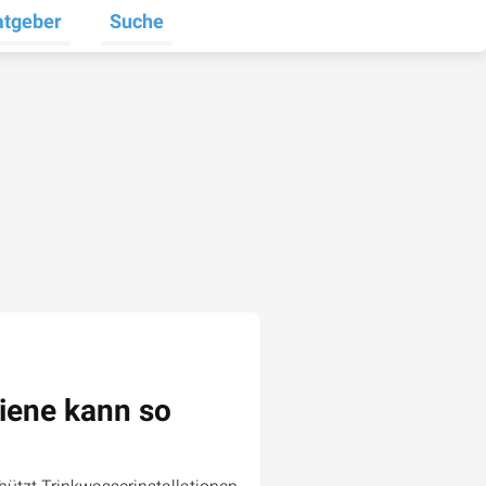
atgeber
Suche
halten
e umschalten
ermenü für Unternehmen umschalten
Untermenü für Ratgeber umschalten
iene kann so