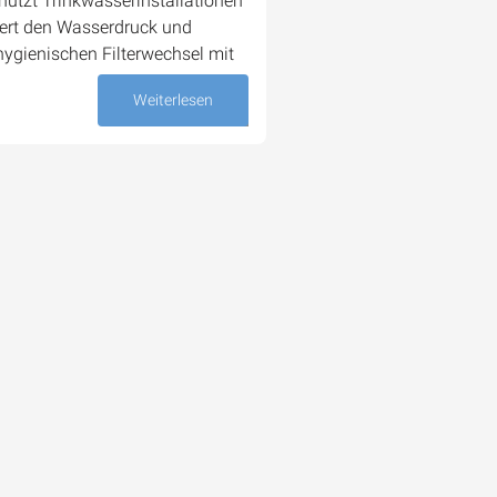
hützt Trinkwasserinstallationen
iert den Wasserdruck und
hygienischen Filterwechsel mit
Weiterlesen
10. Oktober 2025