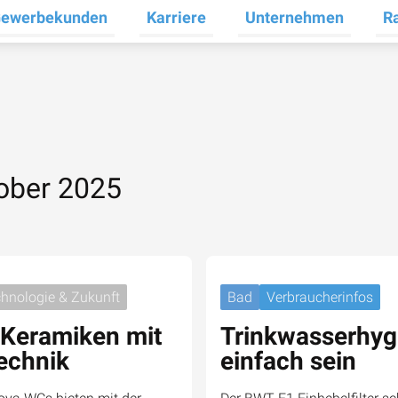
ewerbekunden
Karriere
Unternehmen
R
termenü für Privatkunden umschalten
Untermenü für Gewerbekunden umsc
Untermenü für Karrier
Unt
tober 2025
hnologie & Zukunft
Bad
Verbraucherinfos
Keramiken mit
Trinkwasserhyg
echnik
einfach sein