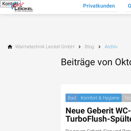
Kontakt
Privatkunden
G
Un
Wärmetechnik Leickel GmbH
Blog
Archiv
Beiträge von Ok
Bad
Komfort & Hygiene
Tec
Neue Geberit WC-
TurboFlush-Spült