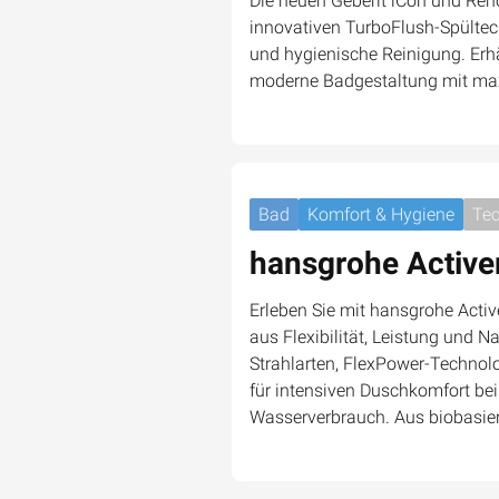
Die neuen Geberit iCon und Ren
innovativen TurboFlush-Spültech
und hygienische Reinigung. Erhäl
moderne Badgestaltung mit ma
Bad
Komfort & Hygiene
Tec
hansgrohe Active
Erleben Sie mit hansgrohe Activ
aus Flexibilität, Leistung und N
Strahlarten, FlexPower-Techno
für intensiven Duschkomfort b
Wasserverbrauch. Aus biobasi