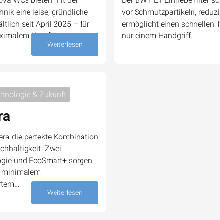
ova WCs bieten mit der
Der BWT E1 Einhebelfilter sc
nik eine leise, gründliche
vor Schmutzpartikeln, reduz
tlich seit April 2025 – für
ermöglicht einen schnellen, 
ximalem Komfort.
nur einem Handgriff.
Weiterlesen
16. Oktober 2025
hnologie & Zukunft
ra
era die perfekte Kombination
achhaltigkeit. Zwei
logie und EcoSmart+ sorgen
ei minimalem
ertem…
Weiterlesen
07. Oktober 2025