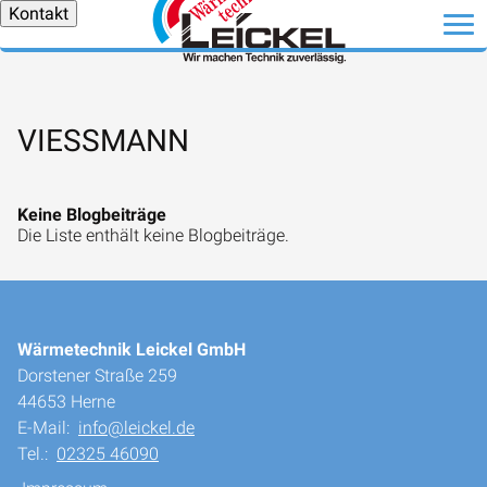
Kontakt
VIESSMANN
Keine Blogbeiträge
Die Liste enthält keine Blogbeiträge.
Wärmetechnik Leickel GmbH
Dorstener Straße 259
44653 Herne
E-Mail:
info@leickel.de
Tel.:
02325 46090