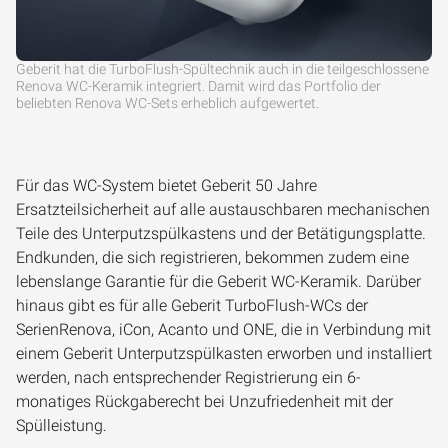
Geberit hat die TurboFlush-Spültechnik auch in die teilgeschlossene
Renova WC-Keramik integriert. Damit wird das Portfolio der
beliebten Renova WC-Sets erheblich aufgewertet.
Für das WC-System bietet Geberit 50 Jahre
Ersatzteilsicherheit auf alle austauschbaren mechanischen
Teile des Unterputzspülkastens und der Betätigungsplatte.
Endkunden, die sich registrieren, bekommen zudem eine
lebenslange Garantie für die Geberit WC-Keramik. Darüber
hinaus gibt es für alle Geberit TurboFlush-WCs der
SerienRenova, iCon, Acanto und ONE, die in Verbindung mit
einem Geberit Unterputzspülkasten erworben und installiert
werden, nach entsprechender Registrierung ein 6-
monatiges Rückgaberecht bei Unzufriedenheit mit der
Spülleistung.