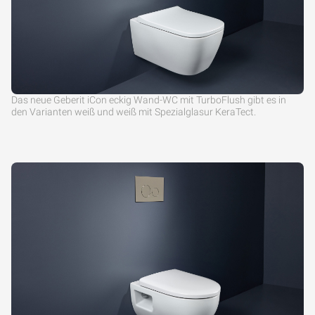
Das neue Geberit iCon eckig Wand-WC mit TurboFlush gibt es in
den Varianten weiß und weiß mit Spezialglasur KeraTect.