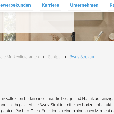
ewerbekunden
Karriere
Unternehmen
R
termenü für Privatkunden umschalten
Untermenü für Gewerbekunden umsc
Untermenü für Karrier
Unt
ere Markenlieferanten
Sanipa
3way Struktur
ur-Kollektion bilden eine
Linie, die Design und Haptik auf einzi
nnt ist, begeistert die
3way-Struktur
mit einer horizontal struktu
leganten 'Push-to-Open'-Funktion zu einem sinnlichen Moment de