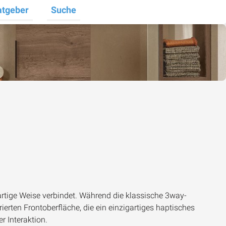
atgeber
Suche
halten
e umschalten
ermenü für Unternehmen umschalten
Untermenü für Ratgeber umschalten
gartige Weise verbindet. Während die klassische
3way
-
rierten Frontoberfläche, die ein einzigartiges haptisches
r Interaktion.