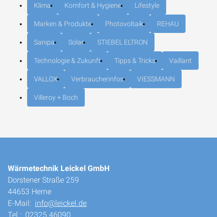
Klima
Komfort & Hygiene
Lifestyle
Marken & Produkte
Photovoltaik
REHAU
Sanipa
Solar
STIEBEL ELTRON
Technologie & Zukunft
Tipps & Tricks
Vaillant
VALLOX
Verbraucherinfos
VIESSMANN
Villeroy + Boch
Wärmetechnik Leickel GmbH
Dorstener Straße 259
44653 Herne
E-Mail:
info@leickel.de
Tel.:
02325 46090