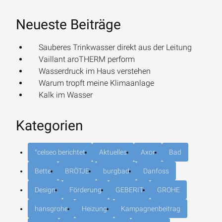
Neueste Beiträge
Sauberes Trinkwasser direkt aus der Leitung
Vaillant aroTHERM perform
Wasserdruck im Haus verstehen
Warum tropft meine Klimaanlage
Kalk im Wasser
Kategorien
°celseo berichtet
Aktuelles
Axor
Bad
Bette
BRÖTJE
burgbad
Danfoss
Design
Förderung
GEBERIT
GROHE
hansgrohe
Heizung
Kampagnenbeitrag