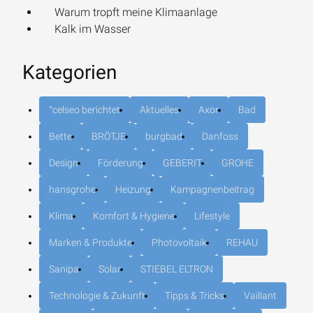
Warum tropft meine Klimaanlage
Kalk im Wasser
Kategorien
°celseo berichtet
Aktuelles
Axor
Bad
Bette
BRÖTJE
burgbad
Danfoss
Design
Förderung
GEBERIT
GROHE
hansgrohe
Heizung
Kampagnenbeitrag
Klima
Komfort & Hygiene
Lifestyle
Marken & Produkte
Photovoltaik
REHAU
Sanipa
Solar
STIEBEL ELTRON
Technologie & Zukunft
Tipps & Tricks
Vaillant