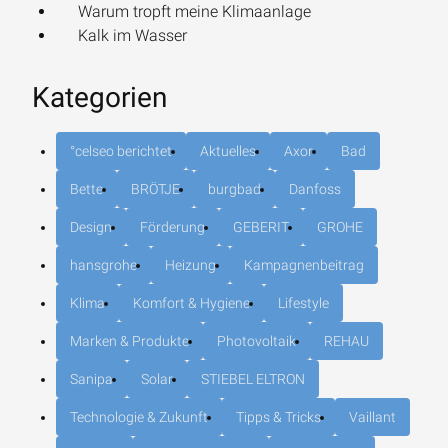
Warum tropft meine Klimaanlage
Kalk im Wasser
Kategorien
°celseo berichtet
Aktuelles
Axor
Bad
Bette
BRÖTJE
burgbad
Danfoss
Design
Förderung
GEBERIT
GROHE
hansgrohe
Heizung
Kampagnenbeitrag
Klima
Komfort & Hygiene
Lifestyle
Marken & Produkte
Photovoltaik
REHAU
Sanipa
Solar
STIEBEL ELTRON
Technologie & Zukunft
Tipps & Tricks
Vaillant